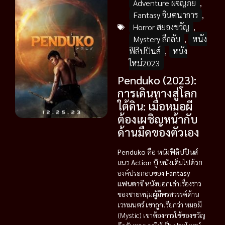
Adventure ผจญภัย
,
Fantasy จินตนาการ
,
Horror สยองขวัญ
,
Mystery ลึกลับ
,
หนัง
ฟิลิปปินส์
,
หนัง
ใหม่2023
Penduko (2023):
การเดินทางสู่โลก
ใต้ดิน: เมื่อหมอผี
ต้องเผชิญหน้ากับ
ด้านมืดของตัวเอง
Penduko
คือ
หนังฟิลิปปินส์
แนว
Action บู๊
หนังเต็มไปด้วย
องค์ประกอบของ
Fantasy
แฟนตาซี
หนังบอกเล่าเรื่องราว
ของชายหนุ่มผู้มีพรสวรรค์ด้าน
เวทมนตร์ เขาถูกเรียกว่า หมอผี
(Mystic) เขาต้องการใช้ของขวัญ