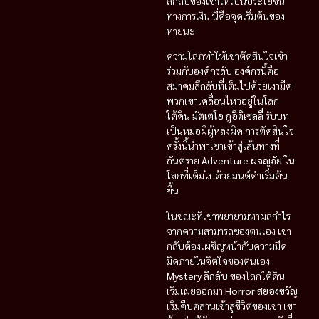
ลึกลับของเขาให้เป็นประโยชน์
ทางการเงิน นี่คือจุดเริ่มต้นของ
หายนะ
ความโลภทำให้เขาตัดสินใจเข้า
ร่วมกับองค์กรลับ องค์กรนี้คือ
สมาคมลึกลับที่เต็มไปด้วยเงามืด
พวกเขาเคลื่อนไหวอยู่ในโลก
ใต้ดิน
มัตเตโอ กูอิดิเซลลี่
รับบท
เป็นหมอผีผู้หลงผิด การตัดสินใจ
ครั้งนี้นำพาเขาเข้าสู่เส้นทางที่
อันตราย
Adventure ผจญภัย
ใน
โลกที่เต็มไปด้วยมนต์ดำเริ่มต้น
ขึ้น
ในขณะที่เขาพยายามหาผลกำไร
จากความสามารถของตนเอง เขา
กลับต้องเผชิญหน้ากับความมืด
มิดภายในจิตใจของตนเอง
Mystery ลึกลับ
ของโลกใต้ดิน
เริ่มเผยออกมา
Horror สยองขวัญ
เริ่มคืบคลานเข้าสู่ชีวิตของเขา เขา