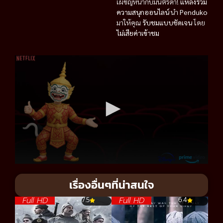
เผชิญหน้ากับมนตร์ดำ!
แหล่งรวม
ความสนุกออนไลน์
นำ
Penduko
มาให้คุณ
รับชมแบบชัดเจน
โดย
ไม่เสียค่าเข้าชม
เรื่องอื่นๆที่น่าสนใจ
Full HD
Full HD
7.5
6.4