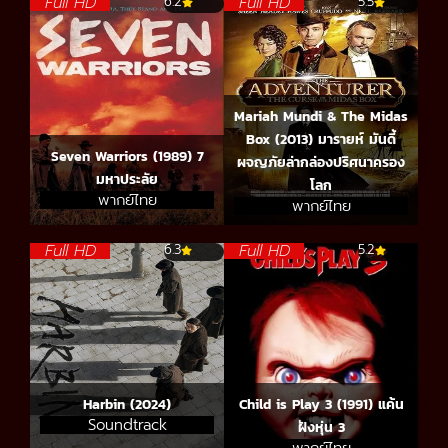
Full HD
Full HD
6.2
5.5
Mariah Mundi & The Midas
Box (2013) มารายห์ มันดี้
Seven Warriors (1989) 7
ผจญภัยล่ากล่องปริศนาครอง
มหาประลัย
โลก
พากย์ไทย
พากย์ไทย
Full HD
Full HD
6.3
5.2
Harbin (2024)
Child is Play 3 (1991) แค้น
Soundtrack
ฝังหุ่น 3