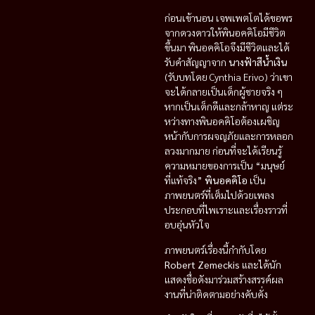
ก่อนเข้านอน เจพเพตโตได้ขอพร
จากดวงดาวให้พินอคคิโอมีชีวิต
ขึ้นมา พินอคคิโอจึงมีชีวิตและได้
รับคำสัญญาจาก
นางฟ้าสีน้ำเงิน
(รับบทโดย Cynthia Erivo) ว่าเขา
จะได้กลายเป็นเด็กผู้ชายจริง ๆ
หากเป็นเด็กดีและกล้าหาญ แต่ระ
หว่างทางพินอคคิโอต้องเผชิญ
หน้ากับการผจญภัยและการหลอก
ลวงมากมาย ก่อนที่จะได้เรียนรู้
ความหมายของการเป็น “มนุษย์
ที่แท้จริง”
พินอคคิโอ
เป็น
ภาพยนตร์ที่เต็มไปด้วยเพลง
ประกอบที่ไพเราะและเรื่องราวที่
อบอุ่นหัวใจ
ภาพยนตร์เรื่องนี้กำกับโดย
Robert Zemeckis
และได้นัก
แสดงชื่อดังมาร่วมสร้างสรรค์ผล
งานที่น่าติดตามอย่างคับคั่ง