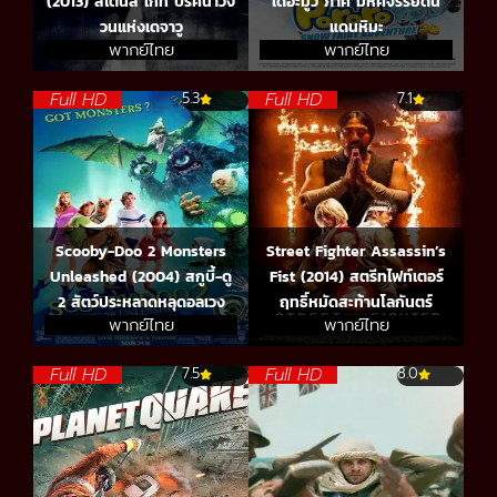
(2013) สไตนส์ เกท ปริศนาวัง
เดอะมูวี่ ภาค มหัศจรรย์ดิน
วนแห่งเดจาวู
แดนหิมะ
พากย์ไทย
พากย์ไทย
Full HD
Full HD
5.3
7.1
Scooby-Doo 2 Monsters
Street Fighter Assassin’s
Unleashed (2004) สกูบี้-ดู
Fist (2014) สตรีทไฟท์เตอร์
2 สัตว์ประหลาดหลุดอลเวง
ฤทธิ์หมัดสะท้านโลกันตร์
พากย์ไทย
พากย์ไทย
Full HD
Full HD
7.5
8.0