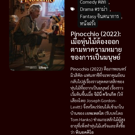
Comedy ตลก
,
Drama ดราม่า
,
Fantasy จินตนาการ
,
หนังฝรั่ง
Pinocchio (2022):
เมื่อหุ่นไม้ต้องออก
ตามหาความหมาย
ของการเป็นมนุษย์
Pinocchio (2022)
คือภาพยนตร์
มิวสิคัล-แฟนตาซีที่จะพาคุณย้อน
กลับไปสู่เรื่องราวสุดคลาสสิกของ
หุ่นไม้ที่อยากเป็นมนุษย์ เรื่องราว
เริ่มต้นขึ้นเมื่อ
จิมินี่ คริกเก็ต
(ให้
เสียงโดย Joseph Gordon-
Levitt) จิ้งหรีดเร่ร่อนได้เข้ามาใน
บ้านของ
เจพเพตโต
(รับบทโดย
Tom Hanks) ช่างแกะสลักไม้ผู้สูง
อายุที่เพิ่งทำหุ่นไม้เสร็จและตั้งชื่อ
ว่า
พินอคคิโอ