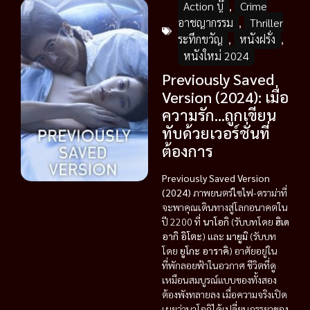
Action บู๊
,
Crime
อาชญากรรม
,
Thriller
ระทึกขวัญ
,
หนังฝรั่ง
,
หนังใหม่ 2024
Previously Saved
Version (2024): เมื่อ
ความรัก…ถูกเขียน
ทับด้วยเวอร์ชั่นที่
ต้องการ
Previously Saved Version
(2024)
ภาพยนตร์ไซไฟ-ดราม่าที่
จะพาคุณเดินทางสู่โลกอนาคตใน
ปี 2200 ที่
นาโอกิ
(รับบทโดย
ฮิเด
อากิ อิโตะ
) และ
มายูมิ
(รับบท
โดย
ยูโกะ อาราคิ
) อาศัยอยู่ใน
ที่พักลอยฟ้าในอวกาศ ชีวิตที่ดู
เหมือนสมบูรณ์แบบของทั้งสอง
ต้องพังทลายลง เมื่อความจริงเปิด
เผยว่านาโอกิได้เปลี่ยนภรรยาของ