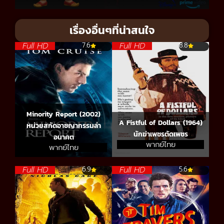
เรื่องอื่นๆที่น่าสนใจ
Full HD
Full HD
7.6
8.8
Minority Report (2002)
A Fistful of Dollars (1964)
หน่วยสกัดอาชญากรรมล่า
นักฆ่าเพชรตัดเพชร
อนาคต
พากย์ไทย
พากย์ไทย
Full HD
Full HD
6.9
5.6