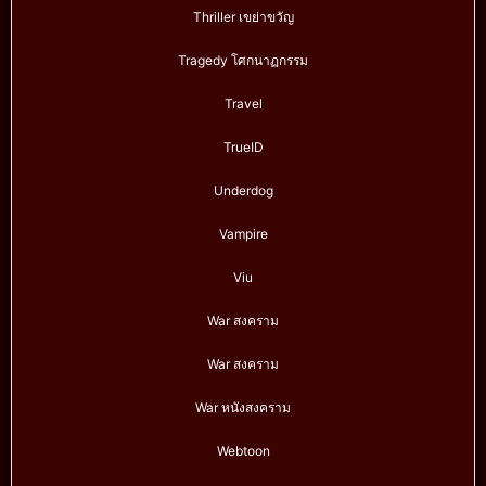
Thriller เขย่าขวัญ
Tragedy โศกนาฏกรรม
Travel
TrueID
Underdog
Vampire
Viu
War สงคราม
War สงคราม
War หนังสงคราม
Webtoon