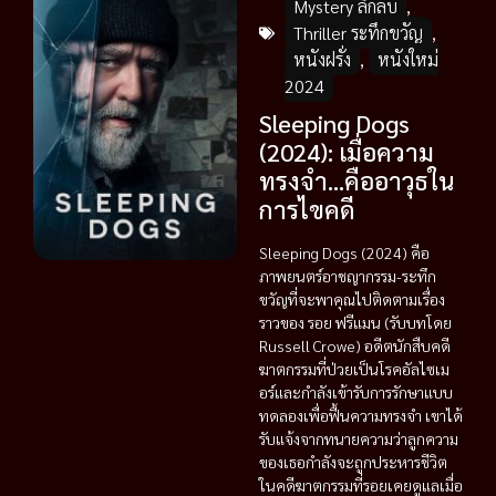
Mystery ลึกลับ
,
Thriller ระทึกขวัญ
,
หนังฝรั่ง
,
หนังใหม่
2024
Sleeping Dogs
(2024): เมื่อความ
ทรงจำ…คืออาวุธใน
การไขคดี
Sleeping Dogs (2024) คือ
ภาพยนตร์อาชญากรรม-ระทึก
ขวัญที่จะพาคุณไปติดตามเรื่อง
ราวของ รอย ฟรีแมน (รับบทโดย
Russell Crowe) อดีตนักสืบคดี
ฆาตกรรมที่ป่วยเป็นโรคอัลไซเม
อร์และกำลังเข้ารับการรักษาแบบ
ทดลองเพื่อฟื้นความทรงจำ เขาได้
รับแจ้งจากทนายความว่าลูกความ
ของเธอกำลังจะถูกประหารชีวิต
ในคดีฆาตกรรมที่รอยเคยดูแลเมื่อ