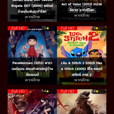
Act of Valor (2012) หน่วย
Royale 007 (2006) พยัคฆ์
พิฆาต ระห่ำกู้โลก
ร้ายเดิมพันระห่ำโลก
พากย์ไทย
พากย์ไทย
Full HD
Full HD
7.0
6.5
ParaNorman (2012) พารา
Lilo & Stitch 2 Stitch Has
นอร์แมน สยบคำสาปหมู่บ้าน
a Glitch (2005) ลีโล แอนด์
ต้องมนต์
สติทช์ ภาค 2
พากย์ไทย
พากย์ไทย
Full HD
Full HD
5.4
6.4