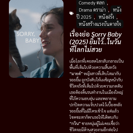
Comedy ตลก
,
Drama ดราม่า
,
หนัง
ปี 2025
,
หนังฝรั่ง
,
หนังสร้างแรงบันดาลใจ
เรื่องย่อ
Sorry Baby
(2025) ยิ้มไว้..ในวัน
ที่โลกไม่สวย
เมื่อโลกที่เคยสดใสกลับกลายเป็น
พื้นที่เต็มไปด้วยความสิ้นหวัง
“มายด์”
หญิงสาวที่เติบโตมากับ
รอยยิ้ม ถูกบังคับให้เผชิญหน้ากับ
ชีวิตจริงที่เต็มไปด้วยความกดดัน
เธอต้องดิ้นรนทำงานในเมืองใหญ่
ที่ไร้ความอบอุ่น และพยายาม
ปกปิดความเจ็บปวดไว้เบื้องหลัง
รอยยิ้มที่ไม่มีใครเข้าใจ แต่แล้ว
โชคชะตาก็พาเธอให้ได้พบกับ
“กวิน”
ชายหนุ่มผู้ไม่เคยเชื่อว่า
ชีวิตจะมีด้านสวยงามอีกต่อไป