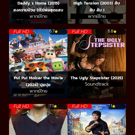
Daddy s Home (2015)
High Tension (2003) สับ
สงครามป่วน (ตัว)พ่อสุดแสบ
สับ สับ !
พากย์ไทย
พากย์ไทย
Full HD
Full HD
6.7
6.8
Pui Pui Molcar the Movie
The Ugly Stepsister (2025)
Soundtrack
(2024) ปุยปุย
พากย์ไทย
Full HD
Full HD
7.1
7.1