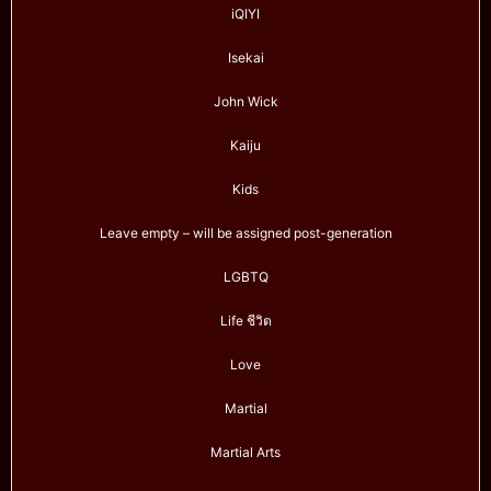
iQIYI
Isekai
John Wick
Kaiju
Kids
Leave empty – will be assigned post-generation
LGBTQ
Life ชีวิต
Love
Martial
Martial Arts