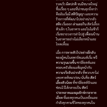
รวดเร็ว
ผิดปกติ
จนมีขนาดใหญ่
ขึ้นเรื่อย ๆ และที่น่าขนลุกยิ่งกว่า
คือมันเริ่มมี
สติปัญญา
และความ
ร้ายกาจที่พัฒนาไปอย่างน่ากลัว
สติง
เริ่มออก
ล่าและกิน
สัตว์เลี้ยง
ตัวเล็ก ๆ ในอาคาร และในไม่ช้าก็
เริ่มขยายวงการล่าไปสู่
เพื่อนบ้าน
ในอาคารอย่างไม่เลือกหน้าและ
โหดเหี้ยม
เมื่อ
การหายตัวไปอย่างลึกลับ
ของผู้คนในอพาร์ตเมนต์เริ่ม
ทวี
ความรุนแรงขึ้น
ชาร์ล็อตต์และ
ครอบครัวต้องเผชิญหน้ากับ
ความจริงอันน่ากลัว
ที่พวกเขาไม่
เคยคาดคิดมาก่อน นั่นคือ
สัตว์
เลี้ยงตัวน้อย
ที่ชาร์ล็อตต์รักและ
ซ่อนไว้ได้กลายเป็น
สัตว์
ประหลาดแมงมุมยักษ์กระหาย
เลือด
ที่มองทุกคนเป็นเหยื่อและ
กำลังคุกคามชีวิตของทุกคนใน