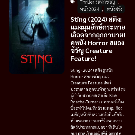
Thriller ระทึกขวัญ
,
หนัง2024
,
หนังฝรั่ง
Sting (2024) สติง:
แมงมุมยักษ์กระหาย
เลือดจากอุกกาบาต!
ดูหนัง Horror สยอง
ขวัญ Creature
Feature!
Sting (2024) สติง ดูหนัง
Horror สยองขวัญ
แนว
Creature Feature สัตว์
ประหลาด
สุดขนหัวลุก! สร้างโดย
ผู้กำกับชาวออสเตรเลีย
Kiah
Roache-Turner
ภาพยนตร์เรื่อง
นี้จะทำให้คนที่กลัว
แมงมุม
ต้อง
เผชิญหน้ากับความกลัวที่แท้จริง!
ห้ามพลาด
การเอาชีวิตรอดจาก
สัตว์ประหลาดแปดขา
ที่เติบโต
อย่างรวดเร็วและมีสติปัญญา!
ดู