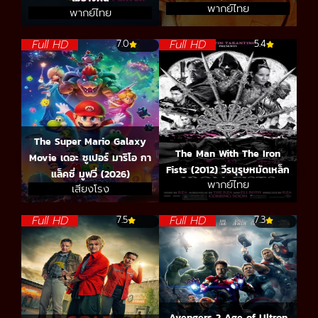
พากย์ไทย
พากย์ไทย
Full HD
Full HD
7.0
5.4
The Super Mario Galaxy
The Man With The Iron
Movie เดอะ ซูเปอร์ มาริโอ กา
Fists (2012) วีรบุรุษหมัดเหล็ก
แล็คซี่ มูฟวี่ (2026)
พากย์ไทย
เสียงโรง
Full HD
Full HD
7.5
7.3
Avengers 2 Age of Ultron