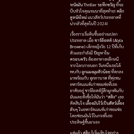
หนังมัน
Thriller ระทึกขวัญ
ที่จะ
บีบหัวใจคุณจนนาทีสุดท้าย!
คลิก
ดูหนังใหม่
แนวสัตว์ประหลาดที่
น่ากลัวที่สุดในปี 2024!
เรื่องราวเริ่มต้นขึ้นอย่างแปลก
ประหลาด เมื่อ
ชาร์ล็อตต์ (Alyla
Browne)
เด็กหญิงวัย 12 ปีที่เก็บ
ตัวและกำลังมี
ปัญหาใน
ครอบครัว
ต้องหาทางหลีกหนี
จากโลกภายนอก วันหนึ่งเธอได้
พบกับ
ลูกแมงมุมตัวน้อย
ที่ตกลง
มาพร้อมกับ
อุกกาบาต
ที่พุ่งชน
อพาร์ตเมนต์เก่าซอมซ่อที่เธอ
อาศัยอยู่ ชาร์ล็อตต์รู้สึกผูกพันกับ
มันและตั้งชื่อให้มันว่า
“สติง”
เธอ
ตัดสินใจ
เลี้ยงมันไว้เป็นสัตว์เลี้ยง
ลับๆ
ในอพาร์ตเมนต์เก่าซอมซ่อ
โดยซ่อนมันไว้ในกรงที่เธอ
ประดิษฐ์ขึ้นมาเอง
แต่แล้ว
สติง
ก็เริ่มเติบโตอย่าง