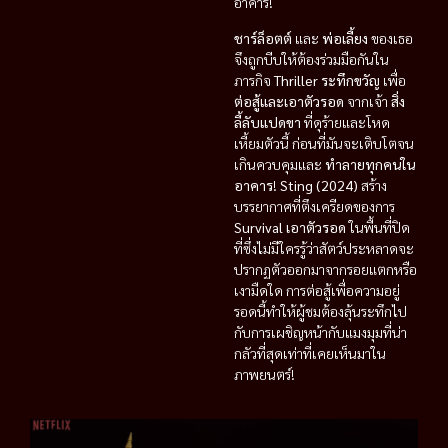
อาคาร!
ชาร์ล็อตต์
และ
พ่อเลี้ยง
ของเธอ
จึงถูกบีบให้ต้องร่วมมือกันใน
ภารกิจ
Thriller ระทึกขวัญ
เพื่อ
ต่อสู้และเอาตัวรอด
จากเจ้า
สิ่ง
ลี้ลับแปดขา
ที่ดุร้ายและโหด
เหี้ยมตัวนี้ ก่อนที่มันจะเติบโตจน
เกินควบคุมและ
ทำลายทุกคนใน
อาคาร
!
Sting (2024)
สร้าง
บรรยากาศที่ตึงเครียดของการ
Survival เอาตัวรอด
ในพื้นที่ปิด
ที่ซึ่งไม่มีใครรู้ว่าสัตว์ประหลาดจะ
ปรากฏตัวออกมาจากรอยแตกหรือ
เงามืดใด การต่อสู้เพื่อความอยู่
รอดนี้ทำให้ผู้ชมต้องลุ้นระทึกไป
กับการเผชิญหน้ากับแมงมุมที่น่า
กลัวที่สุดเท่าที่เคยเห็นมาใน
ภาพยนตร์!