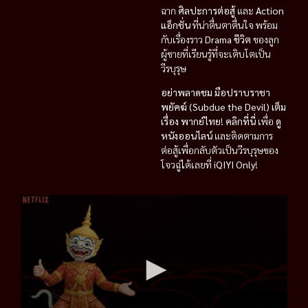
ฉาก
ศิลปะการต่อสู้
และ
Action
แอ็กชั่น
ที่น่าตื่นตาตื่นใจ พร้อม
กับเรื่องราว
Drama ชีวิต
ของลูก
ผู้ชายที่เรียนรู้ที่จะเติบโตเป็น
วีรบุรุษ
อย่าพลาดชม
มือปราบราชา
พยัคฆ์ (Subdue the Devil) เต็ม
เรื่อง พากย์ไทย
!
คลิกที่นี่
เพื่อ
ดู
หนังออนไลน์
และติดตามการ
ต่อสู้เพื่อกลับตัวเป็นวีรบุรุษของ
โจวฉู่ได้เลยที่
iQIYI Only
!