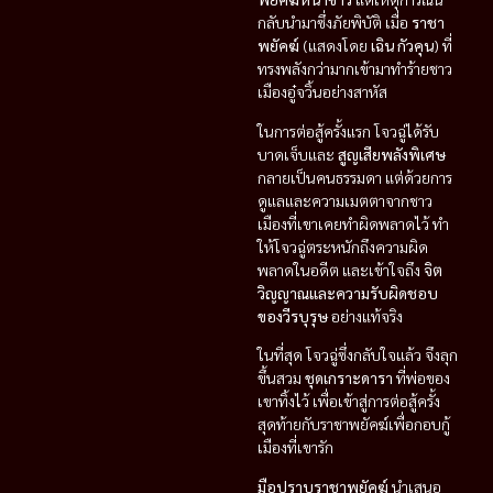
กลับนำมาซึ่งภัยพิบัติ เมื่อ
ราชา
พยัคฆ์
(แสดงโดย
เฉิน กัวคุน
) ที่
ทรงพลังกว่ามากเข้ามาทำร้ายชาว
เมืองอู๋จวิ้นอย่างสาหัส
ในการต่อสู้ครั้งแรก โจวฉู่ได้รับ
บาดเจ็บและ
สูญเสียพลังพิเศษ
กลายเป็นคนธรรมดา แต่ด้วยการ
ดูแลและความเมตตาจากชาว
เมืองที่เขาเคยทำผิดพลาดไว้ ทำ
ให้โจวฉู่ตระหนักถึงความผิด
พลาดในอดีต และเข้าใจถึง
จิต
วิญญาณและความรับผิดชอบ
ของวีรบุรุษ
อย่างแท้จริง
ในที่สุด โจวฉู่ซึ่งกลับใจแล้ว จึงลุก
ขึ้นสวม
ชุดเกราะดารา
ที่พ่อของ
เขาทิ้งไว้ เพื่อเข้าสู่การต่อสู้ครั้ง
สุดท้ายกับราชาพยัคฆ์เพื่อกอบกู้
เมืองที่เขารัก
มือปราบราชาพยัคฆ์
นำเสนอ