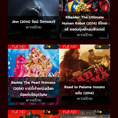
Kikaider: The Ultimate
Jinn (2014) จินน์ ปีศาจอเวจี
Human Robot (2014) คิไคเด
พากย์ไทย
อร์ ยอดมนุษย์คอมพิวเตอร์
พากย์ไทย
Full HD
Full HD
6.2
5.5
Barbie The Pearl Princess
Road to Paloma ถนนคน
(2014) บาร์บี้เจ้าหญิงเงือก
แค้น (2014)
น้อยกับไข่มุกวิเศษ
พากย์ไทย
พากย์ไทย
Full HD
Full HD
6.7
6.8