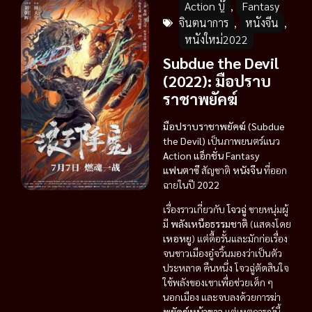
Action บู๊
,
Fantasy
จินตนาการ
,
หนังจีน
,
หนังใหม่2022
Subdue the Devil
(2022): มือปราบ
ราชาพยัคฆ์
มือปราบราชาพยัคฆ์ (Subdue
the Devil)
เป็นภาพยนตร์แนว
Action แอ็กชั่น Fantasy
แฟนตาซี
สัญชาติ
หนังจีน
ที่ออก
ฉายในปี
2022
เรื่องราวเกี่ยวกับ
โจวฉู่
ชายหนุ่มผู้
มี
พลังเหนือธรรมชาติ
(แสดงโดย
เหอหยู
) แต่ดื้อรั้นและมักก่อเรื่อง
จนชาวเมืองอู๋จวิ้นมองว่าเป็นตัว
ประหลาด คืนหนึ่ง โจวฉู่ตัดสินใจ
ใช้พลังของเขาเพื่อช่วยเด็ก ๆ
นอกเมือง และจบลงด้วยการฆ่า
พยัคฆ์หน้าขาว
แต่เหตุการณ์นี้