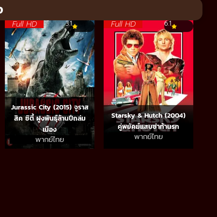
จ
Full HD
Full HD
3.1
6.1
Jurassic City (2015) จูราส
Starsky & Hutch (2004)
สิค ซิตี้ ฝูงพันธุ์ล้านปีถล่ม
คู่พยัคฆ์แสบซ่าท้านรก
เมือง
พากย์ไทย
พากย์ไทย