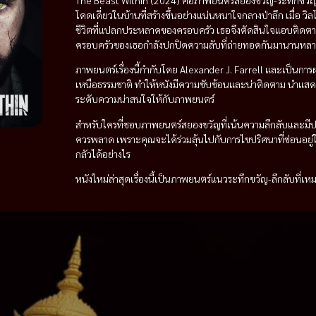
The Beast Within (2024) คือภาพยนตร์สยองขวัญ-ระทึกขวัญจา
โดดเดี่ยวในบ้านที่สร้างขึ้นอย่างแน่นหนาใจกลางป่าลึก เมื่อ วิล
ชีวิตที่แปลกประหลาดของครอบครัว เธอจึงตัดสินใจแอบติดตาม
ครอบครัวของเธอกำลังปกปิดความลับที่ถ่ายทอดกันมานานหลายชั่
ภาพยนตร์เรื่องนี้กำกับโดย Alexander J. Farrell และเป็น
เหนือธรรมชาติ ทำให้หนังมีความซับซ้อนและน่าติดตาม นำแสดงโ
ระดับความน่าสนใจให้กับภาพยนตร์
สำหรับใครที่ชอบภาพยนตร์สยองขวัญที่เน้นความลึกลับและมีปมปร
ควรพลาด เพราะคุณจะได้ร่วมลุ้นไปกับการไขปริศนาที่ซ่อนอยู่
กลัวได้อย่างไร
หนังใหม่ล่าสุดเรื่องนี้เป็นภาพยนตร์แนวระทึกขวัญ-ลึกลับที่