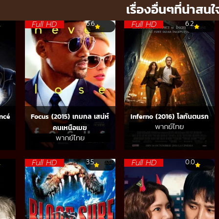
เรื่องอื่นๆที่น่าสนใ
Full HD
Full HD
6.6
6.2
ncé
Focus (2015) เกมกล เสน่ห์
Inferno (2016) โลกันตนรก
พากย์ไทย
คนเหนือเมฆ
พากย์ไทย
Full HD
Full HD
3.5
0.0