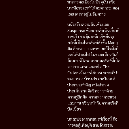
ฆาตกรต่อเนื่องในปัจจุบัน หรือ
บางทีอาจจะทำให้ชะตากรรมของ
เธอเองตกอยู่ในอันตราย
หนังสร้างความตื่นเต้นและ
Suspense
ด้วยการดำเนินเรื่องที่
รวดเร็ว การลุ้นระทึกเกิดขึ้นทุก
ครั้งที่เสียงโทรศัพท์ดังขึ้น
Mang
Jia
ต้องพยายามหาทางแก้ไขสิ่งที่
เธอได้ทำลงไป ในขณะเดียวกันก็
ต้องเอาชีวิตรอดจากผลลัพธ์ที่เกิด
จากการแทรกแซงอดีต
The
Caller
เน้นการใช้บรรยากาศที่น่า
ขนลุกของ
บ้านเก่า
มาเป็นองค์
ประกอบสำคัญ หนังสำรวจ
ประเด็นทาง
จิตวิทยา
ว่าด้วย
ความรู้สึกผิด ความหวาดระแวง
และการเผชิญหน้ากับความจริงที่
บิดเบี้ยว
บทสรุปของภาพยนตร์เรื่องนี้ คือ
การต่อสู้เพื่อยุติ
สายอันตราย