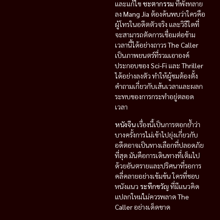
และแก้ไข
ชะตากรรม
ที่พังทลาย
ลง
Mang Jia
ต้องค้นพบว่าใครคือ
ผู้โทรในอดีตตัวจริง และวิธีใดที่
จะสามารถตัดการเชื่อมต่อข้าม
เวลานี้ได้อย่างถาวร
The Caller
เป็นภาพยนตร์ที่รวมเอาองค์
ประกอบของ
Sci-Fi
และ
Thriller
ได้อย่างลงตัว ทำให้ผู้ชมต้องตั้ง
คำถามเกี่ยวกับเส้นเวลาและผลก
ระทบของการกระทำอยู่ตลอด
เวลา
หนังจีน
เรื่องนี้เป็นการตอกย้ำว่า
บางครั้งการไม่เข้าไปยุ่งเกี่ยวกับ
อดีตอาจเป็นทางเลือกที่ปลอดภัย
ที่สุด มันคือการเดินทางที่เต็มไป
ด้วยอันตรายและปริศนาที่รอการ
คลี่คลายอย่างเข้มข้น ใครที่ชอบ
หนังแนว
ระทึกขวัญ
ที่มีแนวคิด
แปลกใหม่ไม่ควรพลาด
The
Caller
อย่างเด็ดขาด