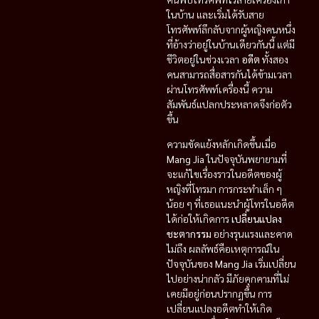
ในบ้าน และเริ่มได้รับสาย
โทรศัพท์ลึกลับจากผู้หญิงคนหนึ่ง
ที่อ้างว่าอยู่ในบ้านเดียวกันนี้ แต่มี
ชีวิตอยู่ในช่วงเวลา
อดีต
ทั้งสอง
คนสามารถสื่อสารกันได้ข้ามเวลา
ผ่านโทรศัพท์เครื่องนี้ ความ
สัมพันธ์แปลกประหลาดจึงก่อตัว
ขึ้น
ความขัดแย้งหลักเกิดขึ้นเมื่อ
Mang Jia
ในปัจจุบันพยายามที่
จะแก้ไขเรื่องราวในอดีตของผู้
หญิงที่โทรมา การกระทำเล็ก ๆ
น้อย ๆ ที่เธอแนะนำผู้โทรในอดีต
ได้ก่อให้เกิดการ
เปลี่ยนแปลง
ชะตากรรม
อย่างรุนแรงและคาด
ไม่ถึง ผลลัพธ์คือเหตุการณ์ใน
ปัจจุบันของ
Mang Jia
เริ่มเปลี่ยน
ไปอย่างน่ากลัว มีภัยคุกคามที่ไม่
เคยมีอยู่ก่อนปรากฏขึ้น การ
เปลี่ยนแปลงอดีตทำให้เกิด