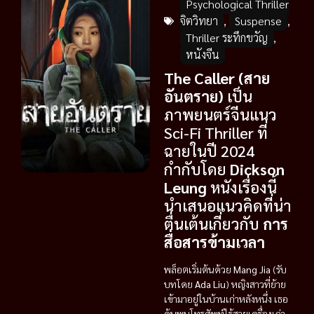
Psychological Thriller
จิตวิทยา
,
Suspense
,
Thriller ระทึกขวัญ
,
หนังจีน
The Caller (สาย
อันตราย)
เป็น
ภาพยนตร์จีนแนว
Sci-Fi Thriller ที่
ฉายในปี 2024
กำกับโดย
Dickson
Leung
หนังเรื่องนี้
นำเสนอแนวคิดที่น่า
ตื่นเต้นเกี่ยวกับ
การ
สื่อสารข้ามเวลา
พล็อตเริ่มต้นด้วย
Mang Jia
(รับ
บทโดย
Ada Liu
) หญิงสาวที่ย้าย
เข้ามาอยู่ในบ้านเก่าหลังหนึ่ง เธอ
ค้นพบโทรศัพท์ไร้สายเครื่องเก่า