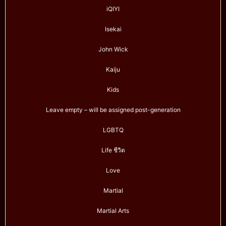
iQIYI
Isekai
John Wick
Kaiju
Kids
Leave empty – will be assigned post-generation
LGBTQ
Life ชีวิต
Love
Martial
Martial Arts