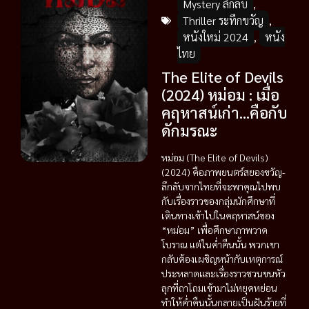
Mystery ลึกลับ
,
Thriller ระทึกขวัญ
,
หนังใหม่ 2024
,
หนัง
ไทย
The Elite of Devils
(2024) หม่อม : เมื่อ
คฤหาสน์เก่า…คือกับ
ดักมรณะ
หม่อม (The Elite of Devils)
(2024) คือภาพยนตร์สยองขวัญ-
ลึกลับจากไทยที่จะพาคุณไปพบ
กับเรื่องราวของกลุ่มนักศึกษาที่
เดินทางเข้าไปในคฤหาสน์ของ
“หม่อม” เพื่อศึกษาภาพวาด
โบราณ แต่ในค่ำคืนนั้น พวกเขา
กลับต้องเผชิญหน้ากับเหตุการณ์
ประหลาดและเรื่องราวชวนขนหัว
ลุกที่ถาโถมเข้ามาไม่หยุดหย่อน
ทำให้ค่ำคืนนั้นกลายเป็นฝันร้ายที่