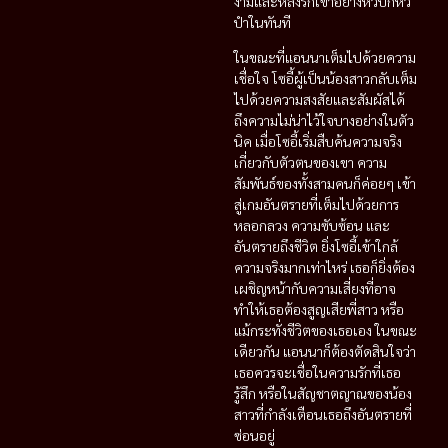
งามและหลงรักเขาอย่างหัวปักหัว
ปำในทันที
ในขณะที่แอนนาเต็มไปด้วยความ
เชื่อใจ โซอี้ผู้เป็นน้องสาวกลับเต็ม
ไปด้วยความสงสัยและสัมผัสได้
ถึงความไม่น่าไว้ใจบางอย่างในตัว
นิค เมื่อโซอี้เริ่มสืบค้นความจริง
เกี่ยวกับตัวตนของเขา ความ
สัมพันธ์ของทั้งสามคนก็ค่อยๆ เข้า
สู่เกมอันตรายที่เต็มไปด้วยการ
หลอกลวง ความซับซ้อน และ
อันตรายถึงชีวิต ยิ่งโซอี้เข้าใกล้
ความจริงมากเท่าไหร่ เธอก็ยิ่งต้อง
เผชิญหน้ากับความเสี่ยงที่อาจ
ทำให้เธอต้องสูญเสียพี่สาว หรือ
แม้กระทั่งชีวิตของเธอเอง ในขณะ
เดียวกัน แอนนาก็ต้องตัดสินใจว่า
เธอควรจะเชื่อในความรักที่เธอ
รู้สึก หรือในสัญชาตญาณของน้อง
สาวที่กำลังเตือนเธอถึงอันตรายที่
ซ่อนอยู่