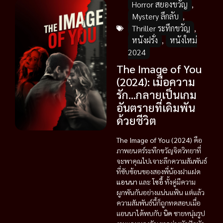
Horror สยองขวัญ
,
Mystery ลึกลับ
,
Thriller ระทึกขวัญ
,
หนังฝรั่ง
,
หนังใหม่
2024
The Image of You
(2024): เมื่อความ
รัก…กลายเป็นเกม
อันตรายที่เดิมพัน
ด้วยชีวิต
The Image of You (2024)
คือ
ภาพยนตร์ระทึกขวัญจิตวิทยาที่
จะพาคุณไปเจาะลึกความสัมพันธ์
ที่ซับซ้อนของสองพี่น้องฝาแฝด
แอนนา
และ
โซอี้
ทั้งคู่มีความ
ผูกพันกันอย่างแน่นแฟ้น แต่แล้ว
ความสัมพันธ์นี้ก็ถูกทดสอบเมื่อ
แอนนาได้พบกับ
นิค
ชายหนุ่มรูป