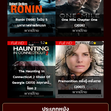
Ronin (1998) โรนิน 5
One Mile Chapter One
มหากาฬล่าพลิกนรก
(2026)
พากย์ไทย
พากย์ไทย
Full HD
Full HD
5.2
6.0
The Haunting In
Connecticut 2 Ghost Of
Premonition หยั่งรู้-หยั่งตาย
Georgia (2013) คฤหาสน์…
(2007)
ช็อค 2
พากย์ไทย
พากย์ไทย
ประเภทหนัง