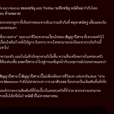
่ง
แนว
Horror สยองขวัญ
และ
Thriller ระทึกขวัญ
หนังใหม่
กำกับโดย
่อน
ห้ามพลาด
!
รียกบรรดาลูกๆ ที่เหินห่างของเขากลับมารวมตัวกันที่
คฤหาสน์หรู
เพื่อฉลองวัน
ยงฉลองธรรมดา
งสิ่งบางอย่าง” จะมาเอาชีวิตเขาตามเงื่อนไขของ
สัญญาปีศาจ
ที่เขาเคยทำไว้
งื่อนไขอันบ้าคลั่งให้ลูกๆ รับทราบ หากใครสามารถปกป้องเขาจากภัยร้ายนี้
งเขาไป
ความกลัว และในไม่ช้าภัยคุกคามก็เริ่มขึ้น ความตึงเครียดภายในครอบครัว
ีชิงเด่นเพื่อ
มรดกปีศาจ
นำไปสู่การเผชิญหน้ากับเหตุการณ์ประหลาดและน่า
สัญญาปีศาจ
นี้
สัญญาปีศาจ
นี้ไม่เพียงต้องการชีวิตเขา แต่เขายังเสนอ “สาย
ศาจ Mammon
กำลังไล่ล่าพวกเขา การ
เอาตัวรอด
จึงกลายเป็นเดิมพันที่แท้จริง
ญและสำรวจความสัมพันธ์ที่บิดเบี้ยวในครอบครัวที่ร่ำรวย พวกเขาจะสามารถ
ลนั้นได้หรือไม่?
หนังดี
ที่ไม่ควรพลาดชม