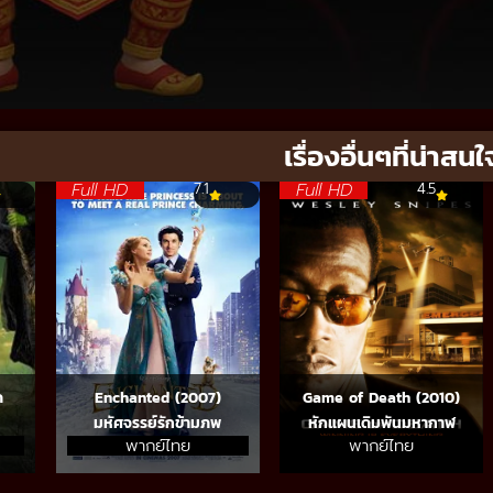
เรื่องอื่นๆที่น่าสนใ
Full HD
Full HD
7.1
4.5
ด
Enchanted (2007)
Game of Death (2010)
มหัศจรรย์รักข้ามภพ
หักแผนเดิมพันมหากาฬ
พากย์ไทย
พากย์ไทย