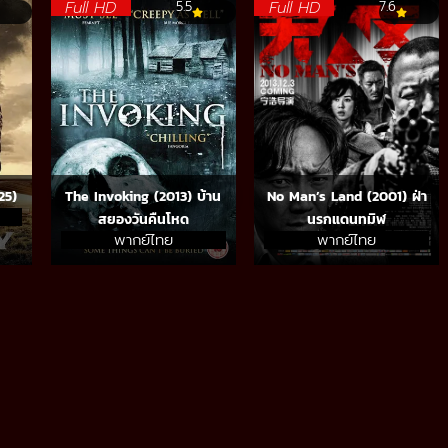
Full HD
Full HD
5.5
7.6
25)
The Invoking (2013) บ้าน
No Man’s Land (2001) ฝ่า
สยองวันคืนโหด
นรกแดนทมิฬ
พากย์ไทย
พากย์ไทย