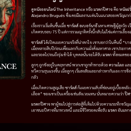
ดูหนังออนไลน์
The Inheritance
หรือ
มรดกปีศาจ
คือ
หนังฝรั
Alejandro Brugués
ซึ่งเคยมีผลงานเด่นในแนวสยองขวัญมาก
เรื่องราวเริ่มต้นขึ้นเมื่อ
ชาร์ลส์ อเบอร์นาธี
มหาเศรษฐีผู้สูงวัย เ
เกิดครบรอบ 75 ปี แต่การรวมญาติครั้งนี้กลับไม่ใช่แค่การเลี้
ชาร์ลส์
ได้เปิดเผยความจริงที่น่าตกใจ เขาบอกว่าในคืนนี้ “บา
เมื่อหลายสิบปีก่อนเพื่อแลกกับความมั่งคั่งมหาศาล เขาประกาศเ
และรอดไปจนถึงรุ่งเช้าได้ บุคคลนั้นจะได้รับ
มรดก
ทั้งหมดขอ
ลูกๆ ถูกขังอยู่ในคฤหาสน์ พวกเขาถูกท้าทายด้วย
ความโลภ
และ
ทวีความรุนแรงขึ้น เมื่อลูกๆ เริ่มสงสัยและกล่าวหากันเอง การชิงด
กลัว
เมื่อเกิดความสูญเสีย
ชาร์ลส์
ก็เผยความลับที่ซ่อนอยู่เบื้องหลัง
เลือด” ของเขาเป็นเครื่องเซ่นสังเวยแทน นั่นหมายความว่า
ปี
มรดกปีศาจ
พาผู้ชมไปสู่การต่อสู้ที่เต็มไปด้วยความระทึกขวั
เอาชนะปีศาจที่มาทวงหนี้ และมีชีวิตรอดเพื่อรับ
มรดก
อันมหาศา