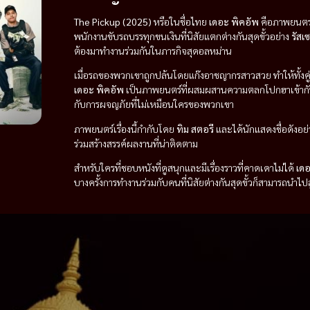
The Pickup (2025)
หรือในชื่อไทย
เดอะ พิคอัพ
คือภาพยนตร์แ
พนักงานขับรถบรรทุกขนเงินที่นิสัยแตกต่างกันสุดขั้วอย่าง
รัสเซ
ต้องมาทำงานร่วมกันในภารกิจสุดอลหม่าน
เมื่อรถของพวกเขาถูกปล้นโดยแก๊งอาชญากรสาวสวย ทำให้ทั้งคู่ต้
เดอะ พิคอัพ
เป็นภาพยนตร์ที่ผสมผสานความตลกโปกฮาเข้ากับฉา
กับการผจญภัยที่ไม่เหมือนใครของพวกเขา
ภาพยนตร์เรื่องนี้กำกับโดย
ทิม สตอรี
และได้นักแสดงชื่อดังอย
ร่วมสร้างสรรค์ผลงานที่น่าติดตาม
สำหรับใครที่ชอบหนังที่ดูสนุกและมีเรื่องราวที่คาดเดาไม่ได้
เดอ
บางครั้งการทำงานร่วมกับคนที่นิสัยต่างกันสุดขั้วก็สามารถนำไปส