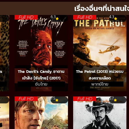
เรื่องอื่นๆที่น่าสนใ
Full HD
Full HD
6.3
4.3
ds
The Devil’s Candy ซาตาน
The Patrol (2013) หน่วยรบ
เข้าสิง [ซับไทย] (2017)
สงครามเลือด
ซับไทย
พากย์ไทย
Full HD
Full HD
7.5
5.7