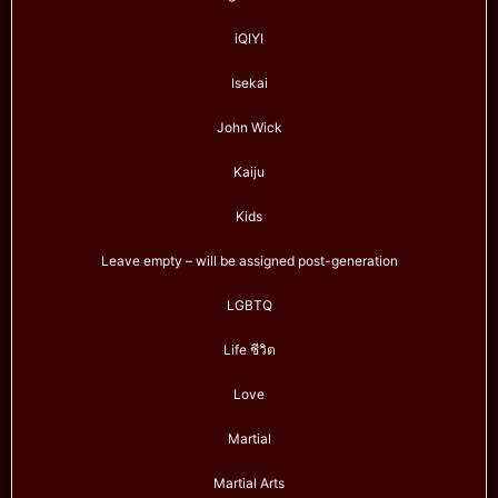
iQIYI
Isekai
John Wick
Kaiju
Kids
Leave empty – will be assigned post-generation
LGBTQ
Life ชีวิต
Love
Martial
Martial Arts