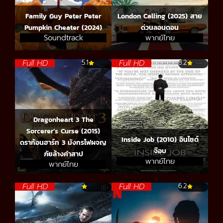
Family Guy Peter Peter
London Calling (2025) สาย
Pumpkin Cheater (2024)
ด่วนลอนดอน
Soundtrack
พากย์ไทย
Full HD
Full HD
5.1
8.2
Dragonheart 3 The
Sorcerer’s Curse (2015)
Inside Job (2010) อินไซด์
ดราก้อนฮาร์ท 3 มังกรไฟผจญ
จ๊อบ
ภัยล้างคำสาป
พากย์ไทย
พากย์ไทย
Full HD
Full HD
6.2