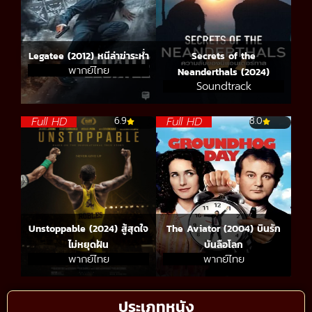
Legatee (2012) หนีล่าฆ่าระห่ำ
Secrets of the
พากย์ไทย
Neanderthals (2024)
Soundtrack
Full HD
Full HD
6.9
8.0
Unstoppable (2024) สู้สุดใจ
The Aviator (2004) บินรัก
ไม่หยุดฝัน
บันลือโลก
พากย์ไทย
พากย์ไทย
ประเภทหนัง