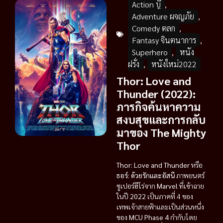
Action บู๊
,
Adventure ผจญภัย
,
Comedy ตลก
,
Fantasy จินตนาการ
,
Superhero
,
หนัง
ฝรั่ง
,
หนังใหม่2022
Thor: Love and
Thunder (2022):
ภารกิจค้นหาความ
สงบสุขและการกลับ
มาของ The Mighty
Thor
Thor: Love and Thunder
หรือ
ธอร์: ด้วยรักและอัสนี
ภาพยนตร์
ซูเปอร์ฮีโร่จาก
Marvel
ที่เข้าฉาย
ในปี
2022
เป็นภาคที่ 4 ของ
เทพเจ้าสายฟ้าและเป็นส่วนหนึ่ง
ของ
MCU Phase 4
กำกับโดย