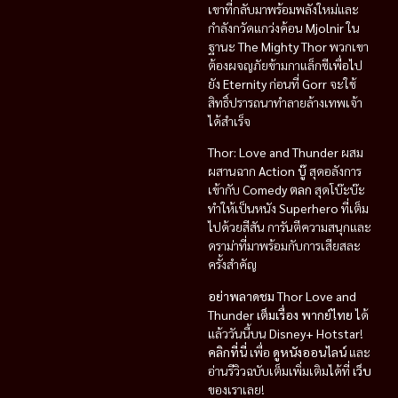
เขาที่กลับมาพร้อมพลังใหม่และ
กำลังกวัดแกว่งค้อน
Mjolnir
ใน
ฐานะ
The Mighty Thor
พวกเขา
ต้องผจญภัยข้ามกาแล็กซีเพื่อไป
ยัง
Eternity
ก่อนที่
Gorr
จะใช้
สิทธิ์ปรารถนาทำลายล้างเทพเจ้า
ได้สำเร็จ
Thor: Love and Thunder
ผสม
ผสานฉาก
Action บู๊
สุดอลังการ
เข้ากับ
Comedy ตลก
สุดโบ๊ะบ๊ะ
ทำให้เป็นหนัง
Superhero
ที่เต็ม
ไปด้วยสีสัน การันตีความสนุกและ
ดราม่าที่มาพร้อมกับการเสียสละ
ครั้งสำคัญ
อย่าพลาดชม
Thor Love and
Thunder เต็มเรื่อง พากย์ไทย
ได้
แล้ววันนี้บน
Disney+ Hotstar
!
คลิกที่นี่
เพื่อ
ดูหนังออนไลน์
และ
อ่านรีวิวฉบับเต็มเพิ่มเติมได้ที่
เว็บ
ของเราเลย!