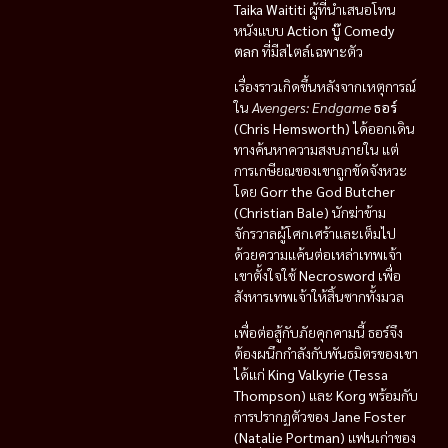
Taika Waititi
ผู้ที่นำเสนอโทน
หนังแบบ
Action บู๊ Comedy
ตลก
ที่มีสไตล์เฉพาะตัว
เรื่องราวเกิดขึ้นหลังจากเหตุการณ์
ใน
Avengers: Endgame
ธอร์
(Chris Hemsworth)
ได้ออกเดิน
ทางค้นหาความสงบภายใน แต่
การเกษียณของเขาถูกขัดจังหวะ
โดย
Gorr the God Butcher
(Christian Bale)
นักฆ่าข้าม
จักรวาลผู้โศกเศร้าและเต็มไป
ด้วยความแค้นต่อเหล่าเทพเจ้า
เขาตั้งใจใช้
Necrosword
เพื่อ
สังหารเทพเจ้าให้สิ้นซากทั้งมวล
เพื่อต่อสู้กับภัยคุกคามนี้ ธอร์จึง
ต้องผนึกกำลังกับพันธมิตรของเขา
ได้แก่
King Valkyrie (Tessa
Thompson)
และ
Korg
พร้อมกับ
การปรากฏตัวของ
Jane Foster
(Natalie Portman)
แฟนเก่าของ