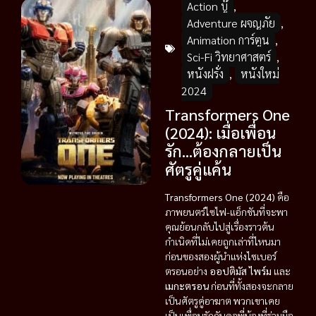
Action บู๊
,
Adventure ผจญภัย
,
Animation การ์ตูน
,
Sci-Fi วิทยาศาสตร์
,
หนังฝรั่ง
,
หนังใหม่
2024
Transformers One
(2024): เมื่อเพื่อน
รัก…ต้องกลายเป็น
ศัตรูคู่แค้น
Transformers One (2024)
คือ
ภาพยนตร์ไซไฟ-แอ็กชันที่จะพา
คุณย้อนกลับไปสู่เรื่องราวต้น
กำเนิดที่ไม่เคยถูกเล่าที่ไหนมา
ก่อนของสองผู้นำแห่งไซเบอร์
ตรอนอย่าง
ออปติมัส ไพร์ม
และ
เมกะตรอน
ก่อนที่ทั้งสองจะกลาย
เป็นศัตรูคู่อาฆาต พวกเขาเคย
เป็นเพื่อนรักกันดุจพี่น้องที่ร่วมมือ