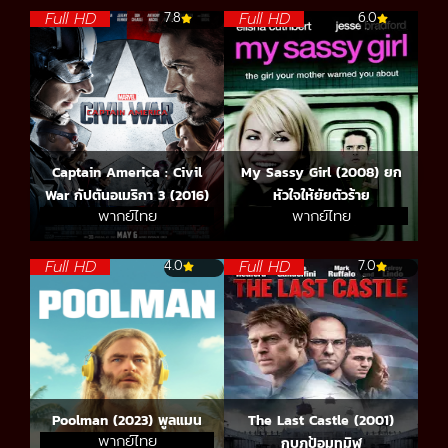
Full HD
Full HD
7.8
6.0
Captain America : Civil
My Sassy Girl (2008) ยก
War กัปตันอเมริกา 3 (2016)
หัวใจให้ยัยตัวร้าย
พากย์ไทย
พากย์ไทย
Full HD
Full HD
4.0
7.0
Poolman (2023) พูลแมน
The Last Castle (2001)
พากย์ไทย
กบฏป้อมทมิฬ