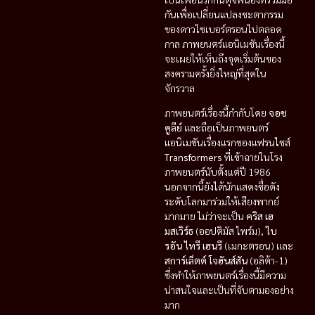
กันเพื่อเปลี่ยนแปลงชะตากรรม
ของดาวไซเบอร์ตรอนไปตลอด
กาล ภาพยนตร์แอนิเมชันเรื่องนี้
จะเผยให้เห็นถึงจุดเริ่มต้นของ
สงครามครั้งยิ่งใหญ่ที่สุดใน
จักรวาล
ภาพยนตร์เรื่องนี้กำกับโดย
จอช
คูลีย์
และถือเป็นภาพยนตร์
แอนิเมชันเรื่องแรกของแฟรนไชส์
Transformers
ที่เข้าฉายในโรง
ภาพยนตร์นับตั้งแต่ปี 1986
นอกจากนี้ยังได้นักแสดงชื่อดัง
ระดับโลกมาร่วมให้เสียงพากย์
มากมาย ไม่ว่าจะเป็น
คริส เฮ
มสเวิร์ธ
(ออปติมัส ไพร์ม),
ไบ
รอัน ไทรี เฮนรี
(เมกะตรอน) และ
สการ์เล็ตต์ โจฮันส์สัน
(อลิต้า-1)
ซึ่งทำให้ภาพยนตร์เรื่องนี้มีความ
น่าสนใจและเป็นที่จับตามองอย่าง
มาก