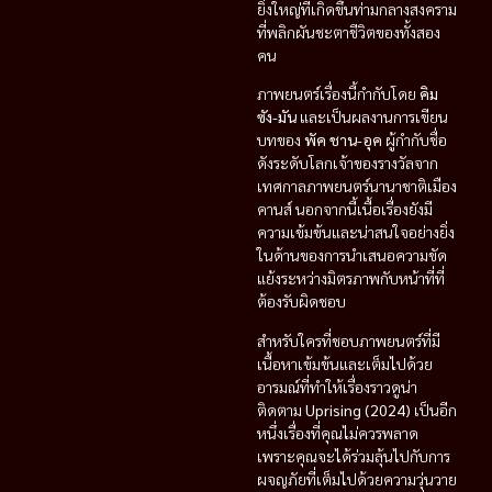
ยิ่งใหญ่ที่เกิดขึ้นท่ามกลางสงคราม
ที่พลิกผันชะตาชีวิตของทั้งสอง
คน
ภาพยนตร์เรื่องนี้กำกับโดย
คิม
ซัง-มัน
และเป็นผลงานการเขียน
บทของ
พัค ชาน-อุค
ผู้กำกับชื่อ
ดังระดับโลกเจ้าของรางวัลจาก
เทศกาลภาพยนตร์นานาชาติเมือง
คานส์ นอกจากนี้เนื้อเรื่องยังมี
ความเข้มข้นและน่าสนใจอย่างยิ่ง
ในด้านของการนำเสนอความขัด
แย้งระหว่างมิตรภาพกับหน้าที่ที่
ต้องรับผิดชอบ
สำหรับใครที่ชอบภาพยนตร์ที่มี
เนื้อหาเข้มข้นและเต็มไปด้วย
อารมณ์ที่ทำให้เรื่องราวดูน่า
ติดตาม
Uprising (2024)
เป็นอีก
หนึ่งเรื่องที่คุณไม่ควรพลาด
เพราะคุณจะได้ร่วมลุ้นไปกับการ
ผจญภัยที่เต็มไปด้วยความวุ่นวาย