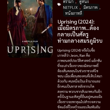
ดราม่า
,
ดูหนัง
NETFLIX
,
มิตรภาพ
,
หนังเกาหลี
Uprising (2024):
เมื่อมิตรภาพ…ต้อง
กลายเป็นศัตรู
ท่ามกลางสมรภูมิรบ
Uprising (2024)
หรือในชื่อ
เกาหลีว่า
Jeon, Ran
คือ
ภาพยนตร์ประวัติศาสตร์-แอ็กชัน
ที่จะเล่าเรื่องราวของมิตรภาพที่
ต้องสั่นคลอนในช่วงราชวงศ์โช
ซอน เมื่อเพื่อนสองคนที่เติบโตมา
ด้วยกัน คนหนึ่งเป็นเจ้านายและ
อีกคนเป็นทาส หลังจากเกิด
สงคราม พวกเขากลับมาพบกันอีก
ครั้งในฐานะศัตรูที่ยืนอยู่คนละฝั่ง
เรื่องราวจะพาคุณไปสำรวจความ
ขัดแย้งที่โหดร้ายและเดิมพันอัน