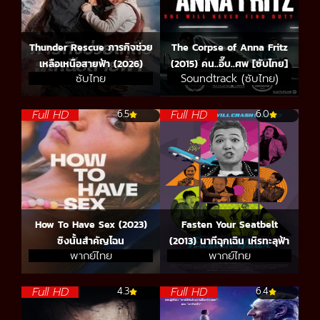
Thunder Rescue ภารกิจช่วย
The Corpse of Anna Fritz
เหลือเหนือสายฟ้า (2026)
(2015) คน..อึ๊บ..ศพ [ซับไทย]
ซับไทย
Soundtrack (ซับไทย)
Full HD
Full HD
6.5
6.0
How To Have Sex (2023)
Fasten Your Seatbelt
ซิงนั้นสำคัญไฉน
(2013) นาทีฉุกเฉิน เหิรทะลุฟ้า
พากย์ไทย
พากย์ไทย
Full HD
Full HD
4.3
6.4