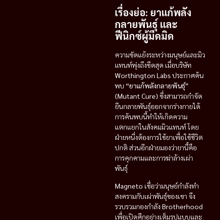
เรื่องย่อ: ยาแก้พลัง
กลายพันธุ์ และ
ฟีนิกซ์ผู้มืดมิด
ความขัดแย้งระหว่างมนุษย์และมิว
แทนท์พุ่งถึงขีดสุด เมื่อบริษัท
Worthington Labs
ประกาศค้น
พบ
“ยาแก้พลังกลายพันธุ์”
(Mutant Cure)
ซึ่งสามารถกำจัด
ยีนกลายพันธุ์ออกจากร่างกายได้
การค้นพบนี้ทำให้เกิดความ
แตกแยกในสังคมมิวแทนท์ โดย
ฝ่ายหนึ่งต้องการใช้ยาเพื่อใช้ชีวิต
ปกติ ส่วนอีกฝ่ายมองว่ายานี้คือ
การคุกคามและการฆ่าล้างเผ่า
พันธุ์
Magneto
เชื่อว่ามนุษย์กำลังทำ
สงครามกับเผ่าพันธุ์ของเขา จึง
รวบรวมกองกำลัง
Brotherhood
เพื่อเปิดศึกอย่างเต็มรูปแบบและ