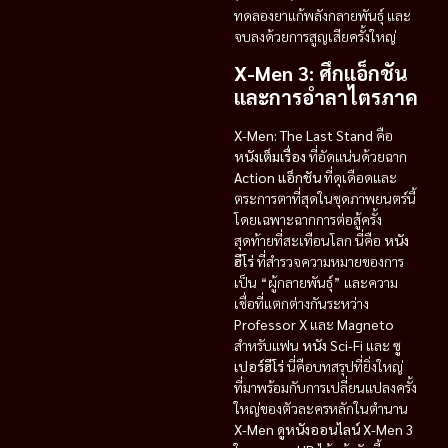
ทดลองยาแก้พลังกลายพันธุ์ และ
จบลงด้วยการสูญเสียครั้งใหญ่
X-Men 3: ศึกแอ็กชัน
และการอำลาไตรภาค
X-Men: The Last Stand
คือ
หนังเต็มเรื่อง
ที่อัดแน่นด้วยฉาก
Action แอ็กชัน
ที่ดุเดือดและ
ตระการตาที่สุดในชุดภาพยนตร์นี้
โดยเฉพาะฉากการต่อสู้ครั้ง
สุดท้ายที่สะเทือนโลก นี่คือ
หนัง
ฮีโร่
ที่สำรวจความหมายของการ
เป็น “ผู้กลายพันธุ์” และความ
เชื่อที่แตกต่างกันระหว่าง
Professor X
และ
Magneto
สำหรับแฟน
หนัง Sci-Fi
และ
ซู
เปอร์ฮีโร่
นี่คือบทสรุปที่ยิ่งใหญ่
ที่มาพร้อมกับการเปลี่ยนแปลงครั้ง
ใหญ่ของตัวละครหลักในตำนาน
X-Men
ดูหนังออนไลน์ X-Men 3