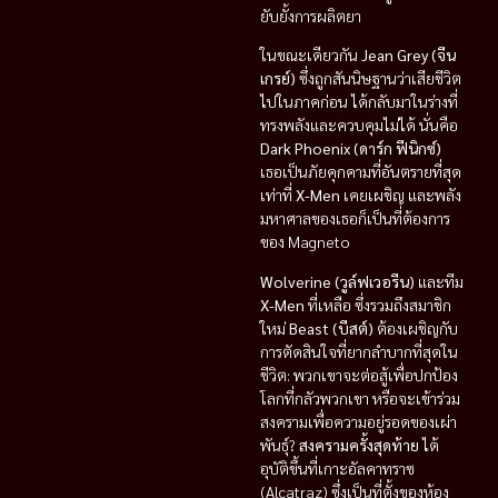
ยับยั้งการผลิตยา
ในขณะเดียวกัน
Jean Grey (จีน
เกรย์)
ซึ่งถูกสันนิษฐานว่าเสียชีวิต
ไปในภาคก่อน ได้กลับมาในร่างที่
ทรงพลังและควบคุมไม่ได้ นั่นคือ
Dark Phoenix (ดาร์ก ฟีนิกซ์)
เธอเป็นภัยคุกคามที่อันตรายที่สุด
เท่าที่
X-Men
เคยเผชิญ และพลัง
มหาศาลของเธอก็เป็นที่ต้องการ
ของ Magneto
Wolverine (วูล์ฟเวอรีน)
และทีม
X-Men
ที่เหลือ ซึ่งรวมถึงสมาชิก
ใหม่
Beast (บีสต์)
ต้องเผชิญกับ
การตัดสินใจที่ยากลำบากที่สุดใน
ชีวิต: พวกเขาจะต่อสู้เพื่อปกป้อง
โลกที่กลัวพวกเขา หรือจะเข้าร่วม
สงครามเพื่อความอยู่รอดของเผ่า
พันธุ์?
สงครามครั้งสุดท้าย
ได้
อุบัติขึ้นที่เกาะอัลคาทราซ
(Alcatraz) ซึ่งเป็นที่ตั้งของห้อง