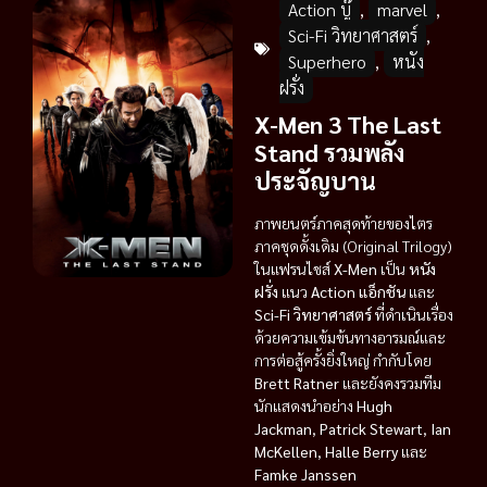
Action บู๊
,
marvel
,
Sci-Fi วิทยาศาสตร์
,
Superhero
,
หนัง
ฝรั่ง
X-Men 3 The Last
Stand รวมพลัง
ประจัญบาน
ภาพยนตร์ภาคสุดท้ายของไตร
ภาคชุดดั้งเดิม (Original Trilogy)
ในแฟรนไชส์
X-Men
เป็น
หนัง
ฝรั่ง
แนว
Action แอ็กชัน
และ
Sci-Fi วิทยาศาสตร์
ที่ดำเนินเรื่อง
ด้วยความเข้มข้นทางอารมณ์และ
การต่อสู้ครั้งยิ่งใหญ่ กำกับโดย
Brett Ratner
และยังคงรวมทีม
นักแสดงนำอย่าง
Hugh
Jackman
,
Patrick Stewart
,
Ian
McKellen
,
Halle Berry
และ
Famke Janssen