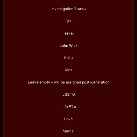
Investigation สืบสวน
iQIYI
Isekai
John Wick
Kaiju
Kids
Leave empty – will be assigned post-generation
LGBTQ
Life ชีวิต
Love
Martial