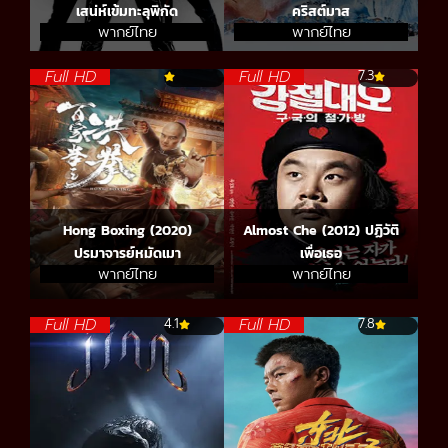
เสน่ห์เข้มทะลุพิกัด
คริสต์มาส
พากย์ไทย
พากย์ไทย
Full HD
Full HD
7.3
Hong Boxing (2020)
Almost Che (2012) ปฏิวัติ
ปรมาจารย์หมัดเมา
เพื่อเธอ
พากย์ไทย
พากย์ไทย
Full HD
Full HD
4.1
7.8