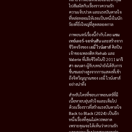
ไปสัมผัสกับเรื่องราวความรัก
ความเจ็บปวด และแรงบันดาลใจ
ที่หล่อหลอมให้เธอเป็นหนึ่งในนัก
ร้องที่ยิ่งใหญ่ที่สุดตลอดกาล
ภาพยนตร์เรื่องนี้กำกับโดย
แซม
เทย์เลอร์-จอห์นสัน
และสร้างจาก
ชีวิตจริงของ
เอมี่ ไวน์เฮาส์
ศิลปิน
เจ้าของเพลงฮิต
Rehab
และ
Valerie
ที่เสียชีวิตในปี 2011
มาริ
สา อเบลา
ผู้รับบทนำยังได้รับการ
ชื่นชมอย่างสูงจากการแสดงที่เข้า
ถึงจิตวิญญาณของ เอมี่ ไวน์เฮาส์
อย่างน่าทึ่ง
สำหรับใครที่ชอบภาพยนตร์ที่มี
เนื้อหาอบอุ่นหัวใจและเต็มไป
ด้วยเรื่องราวที่สร้างแรงบันดาลใจ
Back to Black (2024)
เป็นอีก
หนึ่งเรื่องที่คุณไม่ควรพลาด
เพราะคุณจะได้เห็นว่าความรัก
และความเจ็บปวดสามารถหล่อ