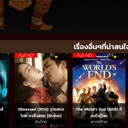
เรื่องอื่นๆที่น่าสนใ
Full HD
Full HD
8.1
6.9
ล้
Obsessed (2014) นำแสดง
The World’s End (2013) ก๊
โดย ซงซึงฮอน [ซับไทย]
วนรั่วกู้โลก
ซับไทย
พากย์ไทย