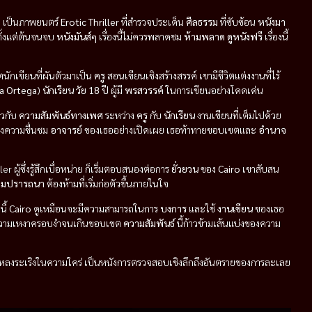
ก
เป็นภาพยนตร์
Erotic Thriller
ที่สำรวจประเด็น
ศีลธรรม
ที่ซับซ้อน
หนังมา
ตั้งแต่ต้นจนจบ
หนังมันส์ๆ
เรื่องนี้ไม่ควรพลาดชม
ห้ามพลาด
ดูหนังฟรี
เรื่องนี้
ตนักเขียนที่ผันตัวมาเป็น
ครู
สอนเขียนเชิงสร้างสรรค์ เขามีชีวิตแต่งงานที่ไร้
a Ortega
)
นักเรียน
วัย 18 ปี
ผู้มี
พรสวรรค์
ในการเขียนอย่างโดดเด่น
ยวกับ
ความสัมพันธ์ทางเพศ
ระหว่าง
ครู
กับ
นักเรียน
งานเขียนที่เต็มไปด้วย
งความชื่นชม
อาจารย์
ของเธออย่างเปิดเผย เธอท้าทายขอบเขตและ
อำนาจ
er ผู้ซึ่งรู้สึกเบื่อหน่าย ก็เริ่มตอบสนองต่อการ
ยั่วยวน
ของ
Cairo
เขาสับสน
ามปรารถนา
ต้องห้ามที่เริ่มก่อตัวขึ้นภายในใจ
นี้
Cairo
ดูเหมือนจะมีความสามารถในการ
บงการ
และใช้
งานเขียน
ของเธอ
ห้ความเหงาครอบงำจนเกินขอบเขต
ความสัมพันธ์
นี้ก้าวข้ามเส้นแบ่งของความ
การหลงระเริงในความใคร่ เป็นหนังการตรวจสอบเชิงลึกถึงอันตรายของการละเลย