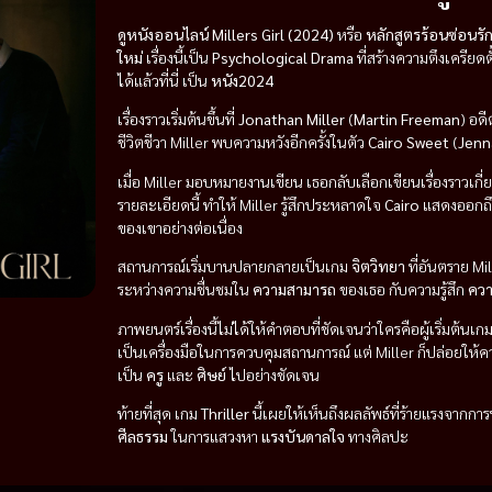
ดูหนังออนไลน์
Millers Girl (2024)
หรือ
หลักสูตรร้อนซ่อนรั
ใหม่
เรื่องนี้เป็น
Psychological Drama
ที่สร้างความตึงเครียด
ได้แล้วที่นี่ เป็น
หนัง2024
เรื่องราวเริ่มต้นขึ้นที่
Jonathan Miller
(
Martin Freeman
) อดี
ชีวิตชีวา Miller พบความหวังอีกครั้งในตัว
Cairo Sweet
(
Jenn
เมื่อ Miller มอบหมายงานเขียน เธอกลับเลือกเขียนเรื่องราวเกี่
รายละเอียดนี้ ทำให้ Miller รู้สึกประหลาดใจ
Cairo
แสดงออกถึ
ของเขาอย่างต่อเนื่อง
สถานการณ์เริ่มบานปลายกลายเป็นเกม
จิตวิทยา
ที่อันตราย Mill
ระหว่างความชื่นชมใน
ความสามารถ
ของเธอ กับความรู้สึก
คว
ภาพยนตร์เรื่องนี้ไม่ได้ให้คำตอบที่ชัดเจนว่าใครคือผู้เริ่มต้นเกม
เป็นเครื่องมือในการควบคุมสถานการณ์ แต่ Miller ก็ปล่อยใ
เป็น
ครู
และ
ศิษย์
ไปอย่างชัดเจน
ท้ายที่สุด เกม
Thriller
นี้เผยให้เห็นถึงผลลัพธ์ที่ร้ายแรงจาก
ศีลธรรม
ในการแสวงหา
แรงบันดาลใจ
ทางศิลปะ