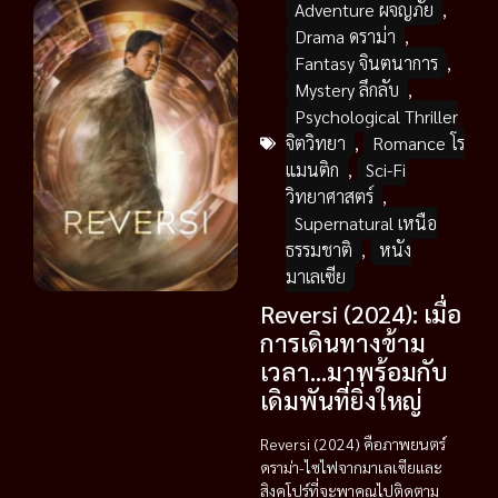
Adventure ผจญภัย
,
Drama ดราม่า
,
Fantasy จินตนาการ
,
Mystery ลึกลับ
,
Psychological Thriller
จิตวิทยา
,
Romance โร
แมนติก
,
Sci-Fi
วิทยาศาสตร์
,
Supernatural เหนือ
ธรรมชาติ
,
หนัง
มาเลเซีย
Reversi (2024): เมื่อ
การเดินทางข้าม
เวลา…มาพร้อมกับ
เดิมพันที่ยิ่งใหญ่
Reversi (2024) คือภาพยนตร์
ดราม่า-ไซไฟจากมาเลเซียและ
สิงคโปร์ที่จะพาคุณไปติดตาม