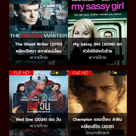
The Ghost Writer (2010)
My Sassy Girl (2008) ยก
พลิกปริศนา สภาซ่อนเงื่อน
หัวใจให้ยัยตัวร้าย
พากย์ไทย
พากย์ไทย
Full HD
Full HD
6.2
6.3
Red One (2024) เรด วัน
Champion แชมเปี้ยน ล่าฝัน
พากย์ไทย
เปลี่ยนชีวิต (2025)
Soundtrack