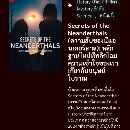
History ประวัติศาสตร์
,
Mystery ลึกลับ
,
Science
,
หนังฝรั่ง
Secrets of the
Neanderthals
(ความลับของนีแอ
นเดอร์ทาล): หลัก
ฐานใหม่ที่พลิกโฉม
ความเข้าใจของเรา
เกี่ยวกับมนุษย์
โบราณ
ห้ามพลาด ดูเลย ตื่นตาตื่นใจ
Secrets of the Neanderthals
(ความลับของนีแอนเดอร์ทาล)
เป็น
Documentary สารคดี
และ
History ประวัติศาสตร์
จาก
ประเทศ
สหราชอาณาจักร
ในปี
2024
พล็อตหลักมุ่งเน้นไปที่
การ