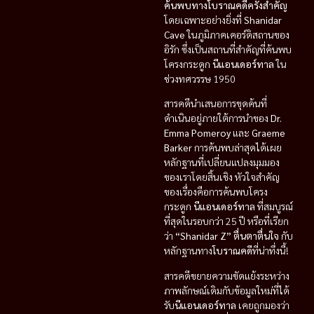
ค้นพบทางโบราณคดีครั้งสำคัญ
โดยเฉพาะอย่างยิ่งที่
Shanidar
Cave
ในภูมิภาคเคอร์ดิสถานของ
อิรัก ซึ่งเป็นสถานที่สำคัญที่ค้นพบ
โครงกระดูก
นีแอนเดอร์ทาล
ใน
ช่วงทศวรรษ 1950
สารคดีนำเสนอการขุดค้นที่
ดำเนินอยู่ภายใต้การนำของ
Dr.
Emma Pomeroy
และ
Graeme
Barker
การค้นพบล่าสุดได้เผย
หลักฐานที่เปลี่ยนแปลงมุมมอง
ของเราโดยสิ้นเชิง หัวใจสำคัญ
ของเรื่องคือการค้นพบโครง
กระดูก
นีแอนเดอร์ทาล
ที่สมบูรณ์
ที่สุดในรอบกว่า 25 ปี หรือที่เรียก
ว่า
“Shanidar Z”
ตื่นตาตื่นใจ
กับ
หลักฐานทาง
โบราณคดี
ที่น่าทึ่งนี้!
สารคดีขยายความขัดแย้งระหว่าง
ภาพลักษณ์เดิมกับข้อมูลใหม่ที่ได้
รับ
นีแอนเดอร์ทาล
เคยถูกมองว่า