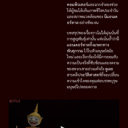
คอมพิวเตอร์
และฉากจำลองช่วย
ให้ผู้ชมได้เห็นภาพชีวิตประจำวัน
และสภาพแวดล้อมของ
นีแอนเด
อร์ทาล
อย่างชัดเจน
บทสรุปของเรื่องราวไม่ได้มุ่งเน้นที่
การสูญพันธุ์เท่านั้น แต่เน้นย้ำว่า
นี
แอนเดอร์ทาล
ทิ้ง
มรดกทาง
พันธุกรรม
ไว้ในตัวมนุษย์สมัย
ใหม่ และเรียกร้องให้มีการยอมรับ
ความเป็นจริงที่ซับซ้อนและงดงาม
ของพวกเขาอย่างแท้จริง
ดูเลย
สารคดี
ประวัติศาสตร์
ที่จะเปลี่ยน
ความเข้าใจของคุณต่อบรรพบุรุษ
มนุษย์ไปตลอดกาล