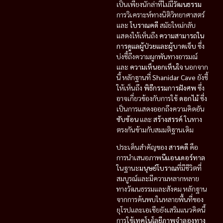
เป็นเพียงนักล่าที่ไม่มี
วัฒนธรรม
การวิเคราะห์ทางนิติวิทยาศาสตร์
และ
โบราณคดี
สมัยใหม่กลับ
แสดงให้เห็นถึง
ความสามารถใน
การดูแลผู้ป่วยและผู้บาดเจ็บ
ซึ่ง
บ่งชี้ถึงความผูกพันทางอารมณ์
และ
ความเห็นอกเห็นใจ
นอกจาก
นี้ หลักฐานที่
Shanidar Cave
ยังชี้
ให้เห็นถึง
พิธีกรรมการฝังศพ
ซึ่ง
อาจเกี่ยวข้องกับการใช้
ดอกไม้
ซึ่ง
เป็นการแสดงออกถึงความคิดอัน
ซับซ้อน
และ
สร้างสรรค์
ในทาง
ตรงกันข้ามกับสมมติฐานเดิม
ประเด็นสำคัญของ
สารคดี
คือ
การนำเสนอภาพ
นีแอนเดอร์ทาล
ในฐานะ
มนุษย์โบราณ
ที่มีชีวิตที่
สมบูรณ์และมีความหลากหลาย
ทางวัฒนธรรมและสังคม หลักฐาน
จากการค้นพบในหลายพื้นที่ของ
ยุโรปและเอเชียยังเสริมแนวคิดนี้
การใช้
เทคโนโลยีภาพจำลองทาง